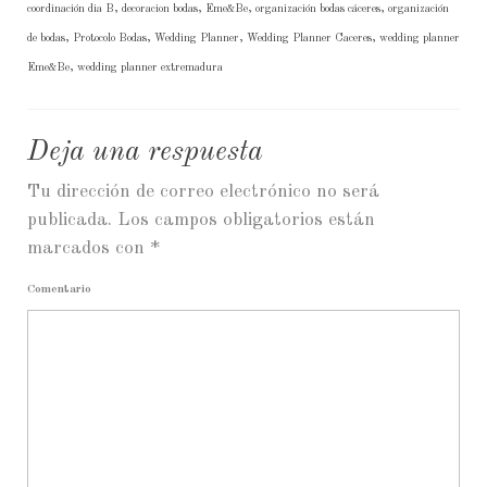
coordinación dia B
,
decoracion bodas
,
Eme&Be
,
organización bodas cáceres
,
organización
de bodas
,
Protocolo Bodas
,
Wedding Planner
,
Wedding Planner Caceres
,
wedding planner
Eme&Be
,
wedding planner extremadura
Deja una respuesta
Tu dirección de correo electrónico no será
publicada.
Los campos obligatorios están
marcados con
*
Comentario