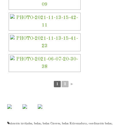
1
2
►
atención invitados
,
bodas
,
bodas Cáceres
,
bodas Extremadura
,
coordinación bodas
,