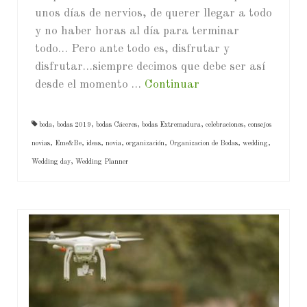
unos días de nervios, de querer llegar a todo
y no haber horas al día para terminar
todo… Pero ante todo es, disfrutar y
disfrutar…siempre decimos que debe ser así
desde el momento …
Continuar
boda
,
bodas 2019
,
bodas Cáceres
,
bodas Extremadura
,
celebraciones
,
consejos
novias
,
Eme&Be
,
ideas
,
novia
,
organización
,
Organizacion de Bodas
,
wedding
,
Wedding day
,
Wedding Planner