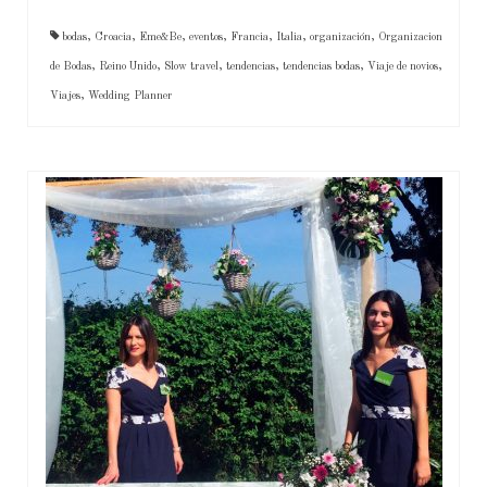
bodas
,
Croacia
,
Eme&Be
,
eventos
,
Francia
,
Italia
,
organización
,
Organizacion
de Bodas
,
Reino Unido
,
Slow travel
,
tendencias
,
tendencias bodas
,
Viaje de novios
,
Viajes
,
Wedding Planner