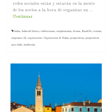
redes sociales están y estarán en la mente
de los novios a la hora de organizar su …
Continuar
bodas
,
bodas del futuro
,
celebraciones
,
complementos
,
drones
,
Eme&Be
,
eventos
,
impresora 3d
,
organización
,
Organizacion de Bodas
,
preparativos
,
preparativos
para boda
,
tendencias