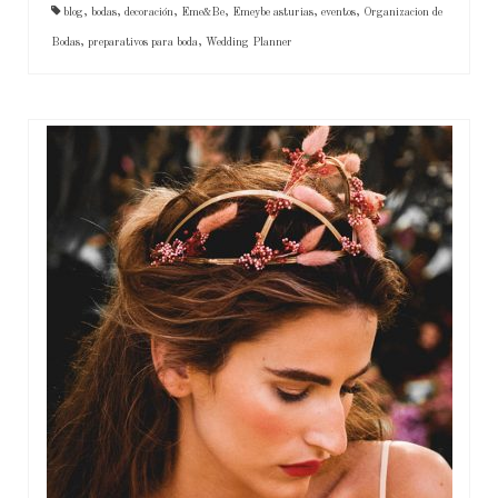
blog
,
bodas
,
decoración
,
Eme&Be
,
Emeybe asturias
,
eventos
,
Organizacion de
Bodas
,
preparativos para boda
,
Wedding Planner