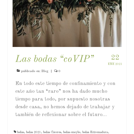
22
Las bodas “coVIP”
ENE 2021
publicado en:
Blog
|
0
En todo este tiempo de confinamiento y con
este año tan “raro” nos ha dado mucho
tiempo para todo, por supuesto nosotras
desde casa, no hemos dejado de trabajar y
también de reflexionar sobre el futuro…
bodas
,
bodas 2021
,
bodas Cáceres
,
bodas emeybe
,
bodas Extremadura
,