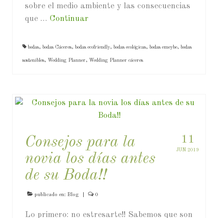
sobre el medio ambiente y las consecuencias
que …
Continuar
bodas
,
bodas Cáceres
,
bodas ecofriendly
,
bodas ecológicas
,
bodas emeybe
,
bodas
sostenibles
,
Wedding Planner
,
Wedding Planner cáceres
11
Consejos para la
JUN 2019
novia los días antes
de su Boda!!
publicado en:
Blog
|
0
Lo primero: no estresarte!! Sabemos que son