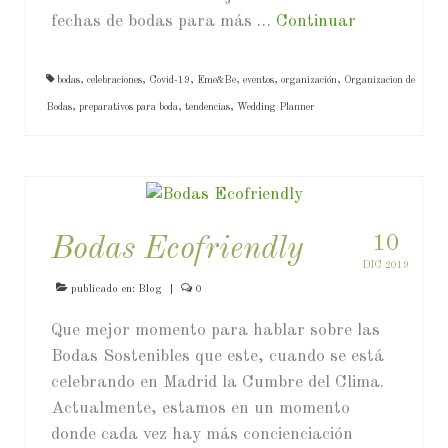
fechas de bodas para más …
Continuar
bodas
,
celebraciones
,
Covid-19
,
Eme&Be
,
eventos
,
organización
,
Organizacion de
Bodas
,
preparativos para boda
,
tendencias
,
Wedding Planner
10
Bodas Ecofriendly
DIC 2019
publicado en:
Blog
|
0
Que mejor momento para hablar sobre las
Bodas Sostenibles que este, cuando se está
celebrando en Madrid la Cumbre del Clima.
Actualmente, estamos en un momento
donde cada vez hay más concienciación