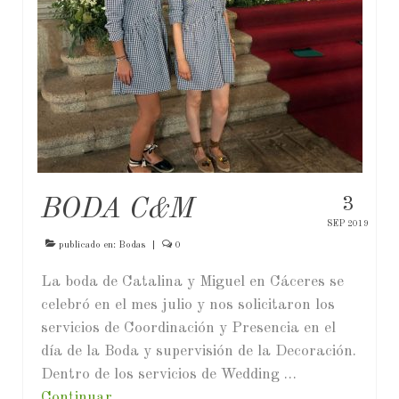
Contacta
3
BODA C&M
SEP 2019
publicado en:
Bodas
|
0
La boda de Catalina y Miguel en Cáceres se
celebró en el mes julio y nos solicitaron los
servicios de Coordinación y Presencia en el
día de la Boda y supervisión de la Decoración.
Dentro de los servicios de Wedding …
Continuar